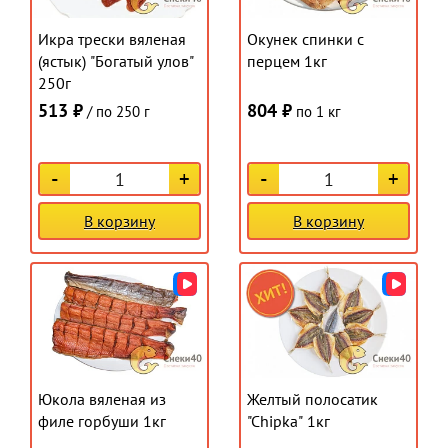
Икра трески вяленая
Окунек спинки с
(ястык) "Богатый улов"
перцем 1кг
250г
513 ₽
804 ₽
/ по 250 г
по 1 кг
-
+
-
+
В корзину
В корзину
Юкола вяленая из
Желтый полосатик
филе горбуши 1кг
"Chipka" 1кг