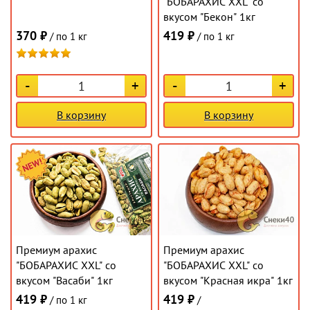
"БОБАРАХИС XXL" со
вкусом "Бекон" 1кг
370 ₽
419 ₽
/ по 1 кг
/ по 1 кг
-
+
-
+
В корзину
В корзину
Премиум арахис
Премиум арахис
"БОБАРАХИС XXL" со
"БОБАРАХИС XXL" со
вкусом "Васаби" 1кг
вкусом "Красная икра" 1кг
419 ₽
419 ₽
/ по 1 кг
/