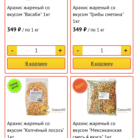
Арахис жареный со
Арахис жареный со
вкусом "Васаби" 1кг
вкусом "Грибы сметана"
1кг
349 ₽
349 ₽
/ по 1 кг
/ по 1 кг
-
+
-
+
В корзину
В корзину
Арахис жареный со
Арахис жареный со
вкусом "Копчёный лосось"
вкусом "Мексиканская
1кг
смесь 4 вкуса" 1кг