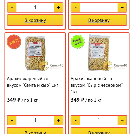
-
+
-
+
В корзину
В корзину
Арахис жареный со
Арахис жареный со
вкусом "Семга и сыр" 1кг
вкусом "Сыр с чесноком"
1кг
349 ₽
349 ₽
/ по 1 кг
/ по 1 кг
-
+
-
+
В корзину
В корзину