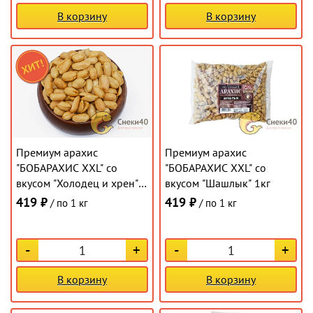
В корзину
В корзину
Премиум арахис
Премиум арахис
"БОБАРАХИС XXL" со
"БОБАРАХИС XXL" со
вкусом "Холодец и хрен"
вкусом "Шашлык" 1кг
1кг
419 ₽
419 ₽
/ по 1 кг
/ по 1 кг
-
+
-
+
В корзину
В корзину