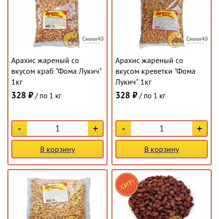
Арахис жареный со
Арахис жареный со
вкусом краб "Фома Лукич"
вкусом креветки "Фома
1кг
Лукич" 1кг
328 ₽
328 ₽
/ по 1 кг
/ по 1 кг
-
+
-
+
В корзину
В корзину