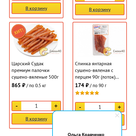
В корзину
В корзину
Царский Судак
Спинка янтарная
премиум палочки
сушено-вяленая с
сушено-вяленые 500г
перцем 90г (лоток)
"Астраханкина"
865 ₽
174 ₽
/ по 0.5 кг
/ по 90 г
-
+
-
+
В корзину
В корзину
Ольга Кравченко