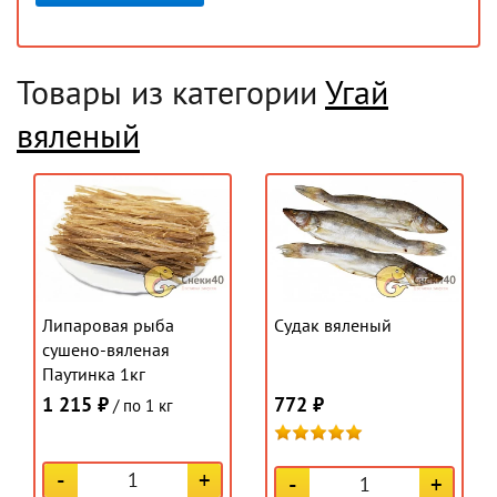
Товары из категории
Угай
вяленый
Липаровая рыба
Судак вяленый
сушено-вяленая
Паутинка 1кг
1 215 ₽
772 ₽
/ по 1 кг
-
+
-
+