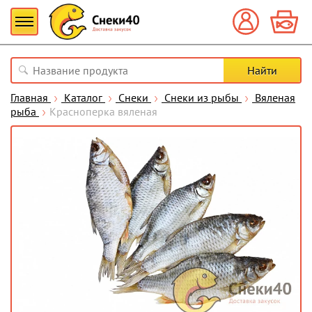
Главная
Каталог
Снеки
Снеки из рыбы
Вяленая
рыба
Красноперка вяленая