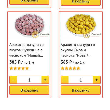
В корзину
Арахис в глазури со
Арахис в глазури со
вкусом Буженина с
вкусом Сыра и
чесноком "Новый
чеснока "Новый
Восток" 1кг
Восток" 1кг
385 ₽
385 ₽
/ по 1 кг
/ по 1 кг
-
+
-
+
В корзину
В корзину