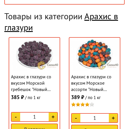
Товары из категории
Арахис в
глазури
Арахис в глазури со
Арахис в глазури со
вкусом Морской
вкусом Морское
гребешок "Новый
ассорти "Новый
Восток" 1кг
Восток" 1кг
385 ₽
389 ₽
/ по 1 кг
/ по 1 кг
-
+
-
+
В корзину