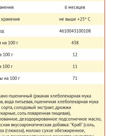
ранения
6 месяцев
 хранения
не выше +25° С
од
4610043100108
 на 100 г
438
а 100 г
12
 100 г
11
ы на 100 г
71
ано-пшеничный (ржаная хлебопекарная мука
я, вода питьевая, пшеничная хлебопекарная мука
 сорта, солодовый экстракт, дрожжи
карные, соль поваренная пищевая),
ованное, дезодорированное подсолнечное масло,
сная вкусоароматическая добавка: "Краб" (соль,
за (глюкоза), молоко сухое обезжиренное,