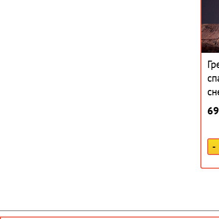
Гр
сп
сн
69
-