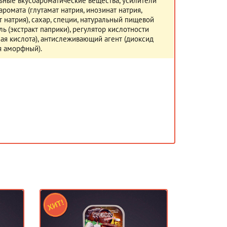
ьные вкусоароматические вещества, усилители
 аромата (глутамат натрия, инозинат натрия,
т натрия), сахар, специи, натуральный пищевой
ль (экстракт паприки), регулятор кислотности
ая кислота), антислеживающий агент (диоксид
я аморфный).