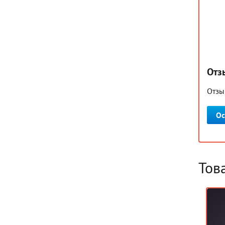
Отз
Отзы
Ос
Тов