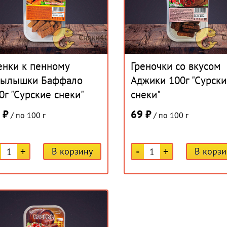
енки к пенному
Греночки со вкусом
ылышки Баффало
Аджики 100г "Сурски
0г "Сурские снеки"
снеки"
 ₽
69 ₽
/ по 100 г
/ по 100 г
+
-
+
В корзину
В корзи