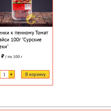
енки к пенному Томат
айси 100г "Сурские
еки"
 ₽
/ по 100 г
+
В корзину