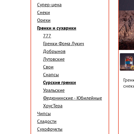
Супер-цена
Снеки
Орехи
Гренки и сухарики
777
Гренки Фома Лукич
Добрынов
Лутовские
Свои
Снапсы
Грен
Сурские гренки
снек
Уральские
Федюнинские - Юбилейные
ХрусТера
Чипсы
Сладости
Сухофрукты