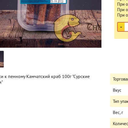
При о
При о
При о
-
ки к пенному Камчатский краб 100г "Сурские
Торгова
и"
Вкус
Тип упа
Вес, г
Количес