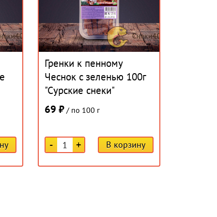
Гренки к пенному
е
Чеснок c зеленью 100г
"Сурские снеки"
69 ₽
/ по 100 г
-
+
ну
В корзину