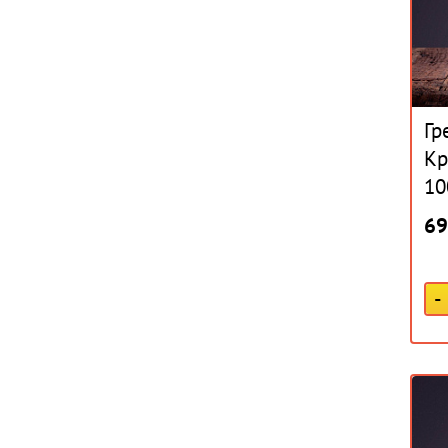
Гр
Кр
10
69
-