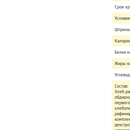
Срок х
Условия
Штрихк
Калории
Белки н
Жиры на
Углевод
Состав:
Хлеб рж
обдирна
первого
хлебопе
рафинир
комплек
декстро