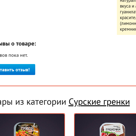
натурал
вкуса и
гуанила
красите
(лимонн
кремни
ывы о товаре:
вов пока нет.
тавить отзыв!
ары из категории
Сурские гренки