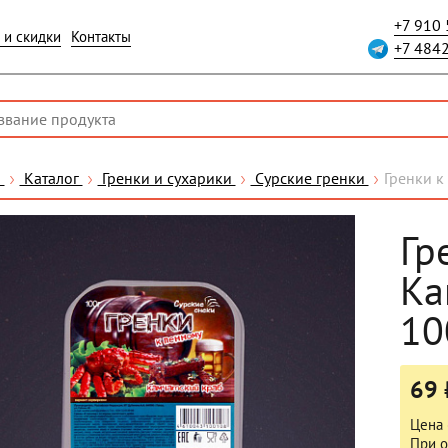
+7 910
 и скидки
Контакты
+7 484
я
Каталог
Гренки и сухарики
Сурские гренки
Гренки к
Гр
Ка
10
69 
Цена 
При о