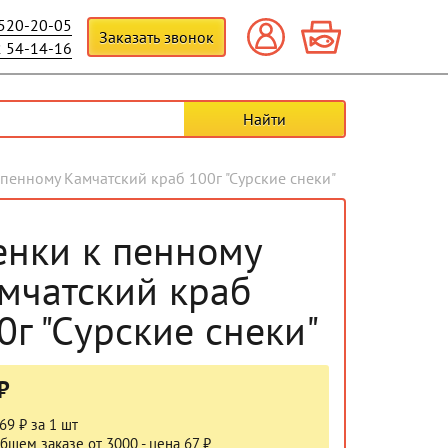
 520-20-05
Заказать звонок
2 54-14-16
 пенному Камчатский краб 100г "Сурские снеки"
енки к пенному
мчатский краб
0г "Сурские снеки"
₽
69 ₽ за 1 шт
бщем заказе от 3000 - цена 67 ₽