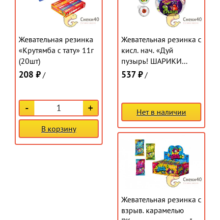
Жевательная резинка
Жевательная резинка с
«Крутямба с тату» 11г
кисл. нач. «Дуй
(20шт)
пузырь! ШАРИКИ
ГЛАЗА» 10г (50шт)
208 ₽
537 ₽
/
/
-
+
Нет в наличии
В корзину
Жевательная резинка с
взрыв. карамелью