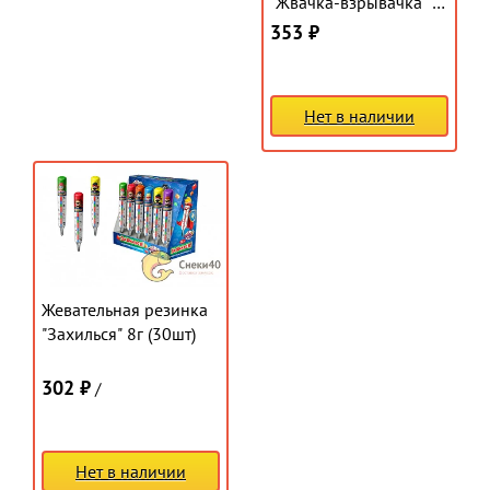
"Жвачка-взрывачка" 5г
(30шт)
353 ₽
Нет в наличии
Жевательная резинка
"Захилься" 8г (30шт)
302 ₽
/
Нет в наличии