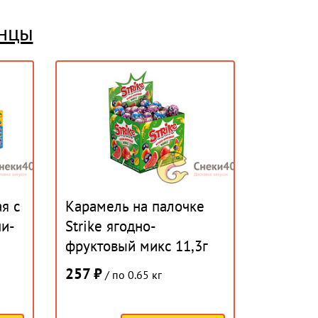
енцы
я с
Карамель на палочке
чи-
Strike ягодно-
фруктовый микс 11,3г
(50шт)
257 ₽
/ по 0.65 кг