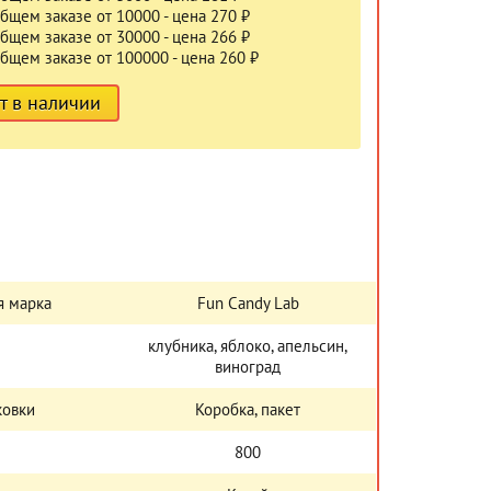
бщем заказе от 10000 - цена 270 ₽
бщем заказе от 30000 - цена 266 ₽
бщем заказе от 100000 - цена 260 ₽
т в наличии
я марка
Fun Candy Lab
клубника, яблоко, апельсин,
виноград
ковки
Коробка, пакет
800