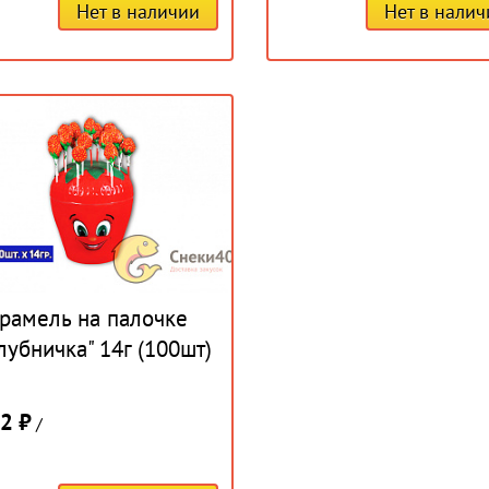
Нет в наличии
Нет в нали
рамель на палочке
лубничка" 14г (100шт)
2 ₽
/