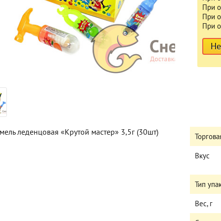
При о
При о
При о
Не
мель леденцовая «Крутой мастер» 3,5г (30шт)
Торгова
Вкус
Тип упа
Вес, г