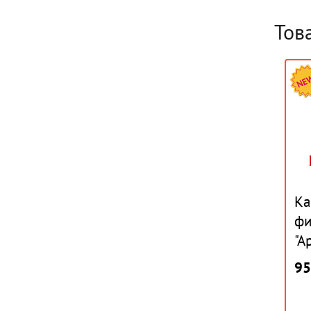
Тов
Ка
фи
"А
95