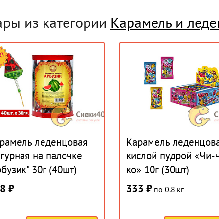
ары из категории
Карамель и лед
рамель леденцовая
Карамель леденцова
гурная на палочке
кислой пудрой «Чи-
рбузик" 30г (40шт)
ко» 10г (30шт)
8 ₽
333 ₽
по 0.8 кг