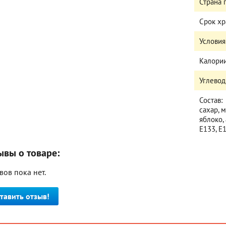
Страна
Срок х
Условия
Калории
Углевод
Состав:
сахар, 
яблоко, 
Е133, Е1
ывы о товаре:
вов пока нет.
тавить отзыв!