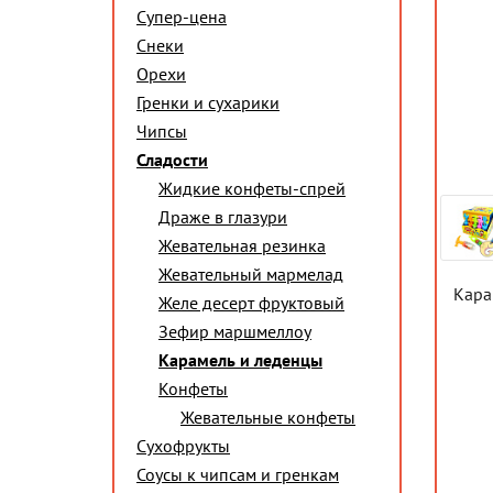
Супер-цена
Снеки
Орехи
Гренки и сухарики
Чипсы
Сладости
Жидкие конфеты-спрей
Драже в глазури
Жевательная резинка
Жевательный мармелад
Кара
Желе десерт фруктовый
Зефир маршмеллоу
Карамель и леденцы
Конфеты
Жевательные конфеты
Сухофрукты
Соусы к чипсам и гренкам