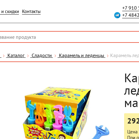
+7 910
 и скидки
Контакты
+7 484
я
Каталог
Сладости
Карамель и леденцы
Карамель лед
Ка
ле
ма
292
Цена 
При о