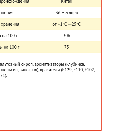
 происхождения
Китай
ранения
36 месяцев
 хранения
от +1°С +-25°С
 на 100 г
306
ы на 100 г
75
мальтозный сироп, ароматизаторы (клубника,
апельсин, виноград), красители (Е129, Е110, Е102,
71).