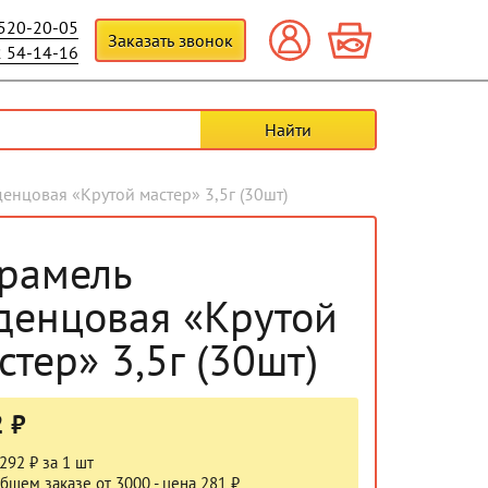
 520-20-05
Заказать звонок
2 54-14-16
енцовая «Крутой мастер» 3,5г (30шт)
рамель
денцовая «Крутой
стер» 3,5г (30шт)
 ₽
292 ₽ за 1 шт
бщем заказе от 3000 - цена 281 ₽