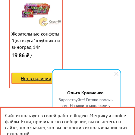
Жевательные конфеты
"Два вкуса" клубника и
виноград 14г
19.86 ₽
/
Нет в наличии
Ольга Кравченко
Здравствуйте! Готова помочь
вам. Напишите мне, если у
вас появятся вопросы.
Сайт использует в своей работе Яндекс.Метрику и cookie-
© 2026 Снеки40
Наверх
файлы. Если, прочитав это сообщение, вы остаетесь на
сайте, это означает, что вы не против использования этих
Создание сайта
— АйТи-Эскорт
технологий.