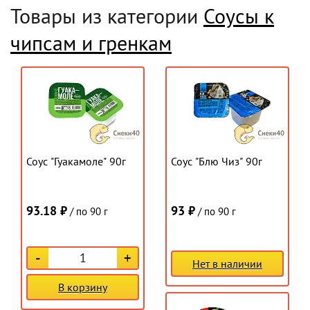
Товары из категории
Соусы к
чипсам и гренкам
Соус "Гуакамоле" 90г
Соус "Блю Чиз" 90г
93.18 ₽
93 ₽
/ по 90 г
/ по 90 г
-
+
Нет в наличии
В корзину