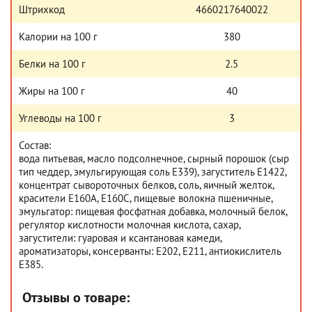
Штрихкод
4660217640022
Калории на 100 г
380
Белки на 100 г
2.5
Жиры на 100 г
40
Углеводы на 100 г
3
Состав:
вода питьевая, масло подсолнечное, сырный порошок (сыр
тип чеддер, эмульгирующая соль Е339), загуститель Е1422,
концентрат сывороточных белков, соль, яичный желток,
красители Е160А, Е160С, пищевые волокна пшеничные,
эмульгатор: пищевая фосфатная добавка, молочный белок,
регулятор кислотности молочная кислота, сахар,
загустители: гуаровая и ксантановая камеди,
ароматизаторы, консерванты: Е202, Е211, антиокислитель
Е385.
Отзывы о товаре: