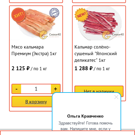
Мясо кальмара
Кальмар солёно-
Премиум (Экстра) 1кг
сушеный "Японский
деликатес" 1кг
2 125 ₽
1 288 ₽
/ по 1 кг
/ по 1 кг
-
+
Нет в наличии
В корзину
Ольга Кравченко
Здравствуйте! Готова помочь
вам. Напишите мне, если у
вас появятся вопросы.