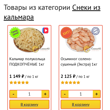
Товары из категории
Снеки из
кальмара
Кальмар полукольца
Осьминог солено-
ПОДКОПЧЁНЫЕ 1кг
сушеный (Экстра) 1кг
1 149 ₽
2 125 ₽
/ по 1 кг
/ по 1 кг
-
+
-
+
В корзину
В корзину