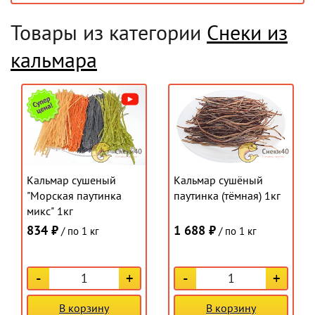
Товары из категории
Снеки из
кальмара
Кальмар сушеный
Кальмар сушёный
"Морская паутинка
паутинка (тёмная) 1кг
микс" 1кг
834 ₽
1 688 ₽
/ по 1 кг
/ по 1 кг
-
+
-
+
В корзину
В корзину