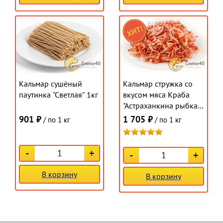
Кальмар сушёный
Кальмар стружка со
паутинка "Светлая" 1кг
вкусом мяса Краба
"Астраханкина рыбка"
1кг
901 ₽
1 705 ₽
/ по 1 кг
/ по 1 кг
-
+
-
+
В корзину
В корзину