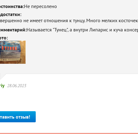
стоинства:
Не пересолено
достатки:
вершенно не имеет отношения к тунцу. Много мелких косточек
мментарий:
Называется "Тунец", а внутри Липарис и куча консе
то:
iy
28.06.2023
тавить отзыв!