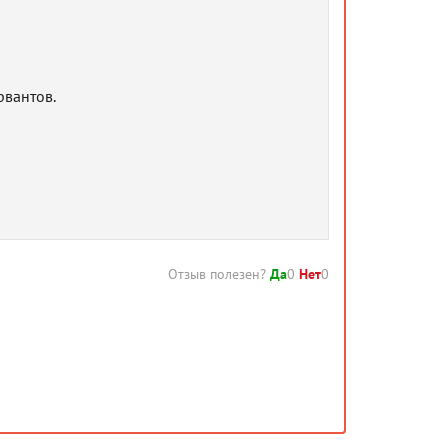
рвантов.
Отзыв полезен?
Да
0
Нет
0