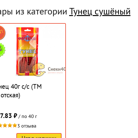
ары из категории
Тунец сушёный
нец 40г с/с (ТМ
отская)
7.83 ₽
/ по 40 г
3 отзыва