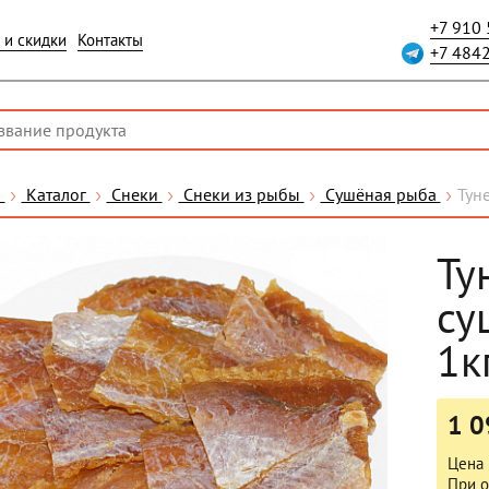
+7 910
 и скидки
Контакты
+7 484
я
Каталог
Снеки
Снеки из рыбы
Сушёная рыба
Тун
Ту
су
1к
1 0
Цена 
При о