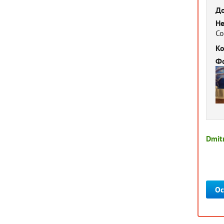
До
Не
Со
Ко
Фо
Dmitr
Ос