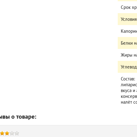
Срок х
Условия
Калории
Белки н
Жиры на
Углевод
Состав:
липарис
вкуса и
консерв
налёт с
ывы о товаре: