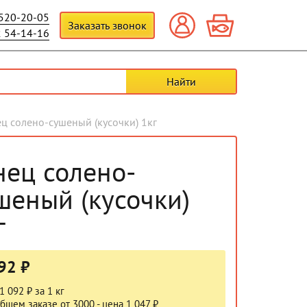
 520-20-05
Заказать звонок
2 54-14-16
ец солено-сушеный (кусочки) 1кг
нец солено-
шеный (кусочки)
г
92 ₽
1 092 ₽ за 1 кг
бщем заказе от 3000 - цена 1 047 ₽