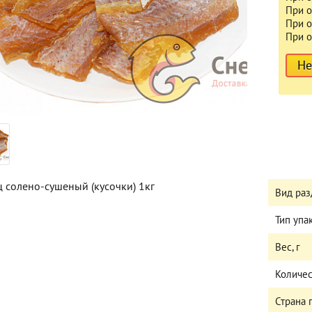
При о
При о
При о
Не
ц солено-сушеный (кусочки) 1кг
Вид раз
Тип упа
Вес, г
Количес
Страна