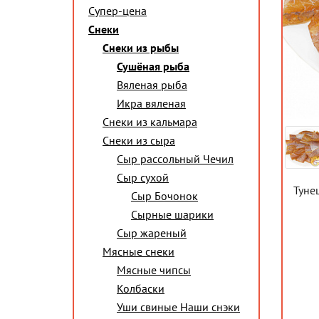
Супер-цена
Снеки
Снеки из рыбы
Сушёная рыба
Вяленая рыба
Икра вяленая
Снеки из кальмара
Снеки из сыра
Сыр рассольный Чечил
Сыр сухой
Туне
Сыр Бочонок
Сырные шарики
Сыр жареный
Мясные снеки
Мясные чипсы
Колбаски
Уши свиные Наши снэки