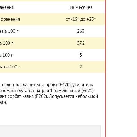
ранения
18 месяцев
 хранения
от -15° до +25°
 на 100 г
263
а 100 г
57.2
 100 г
3
ы на 100 г
2
, соль, подсластитель сорбит (Е420), усилитель
 аромата глутамат натрия 1-замещенный (Е621),
ант сорбат калия (Е202). Допускается небольшой
оли.