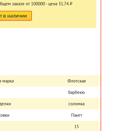
бщем заказе от 100000 - цена 31.74 ₽
т в наличии
я марка
Флотская
барбекю
делки
соломка
ковки
Пакет
15