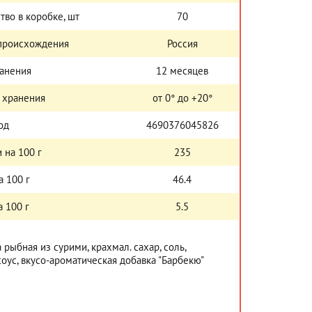
тво в коробке, шт
70
 происхождения
Россия
ранения
12 месяцев
 хранения
от 0° до +20°
од
4690376045826
 на 100 г
235
а 100 г
46.4
 100 г
5.5
 рыбная из сурими, крахмал. сахар, соль,
оус, вкусо-ароматическая добавка "Барбекю"