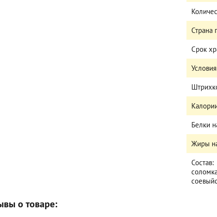
Количес
Страна
Срок х
Условия
Штрихк
Калории
Белки н
Жиры на
Состав:
соломка
соевыйс
ывы о товаре: