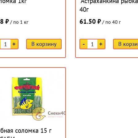
ломка 1кг
"Астраханкина рыбка
40г
8 ₽
61.50 ₽
/ по 1 кг
/ по 40 г
+
-
+
В корзину
В корзи
бная соломка 15 г