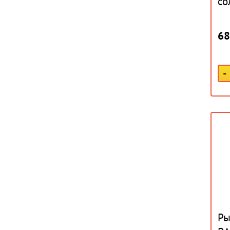
со
68
-
Ры