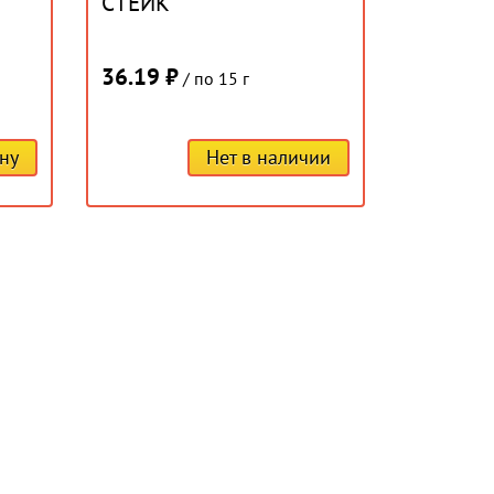
"
СТЕЙК
36.19 ₽
/ по 15 г
ну
Нет в наличии