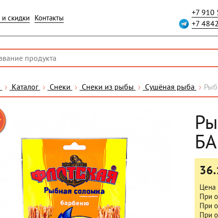
+7 910
 и скидки
Контакты
+7 484
я
Каталог
Снеки
Снеки из рыбы
Сушёная рыба
Рыб
Ры
Б
36.
Цена 
При о
При о
При о