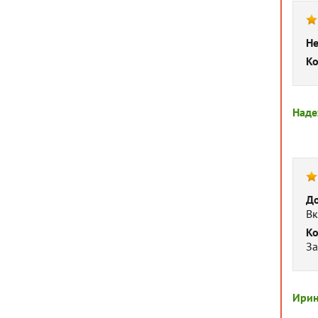
Не
Ко
Наде
До
Вк
Ко
За
Ири