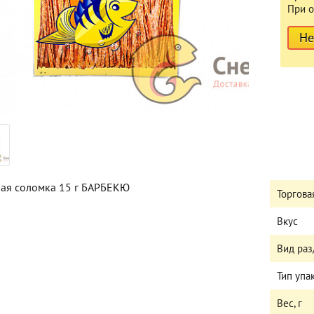
При о
Не
ая соломка 15 г БАРБЕКЮ
Торгова
Вкус
Вид раз
Тип упа
Вес, г