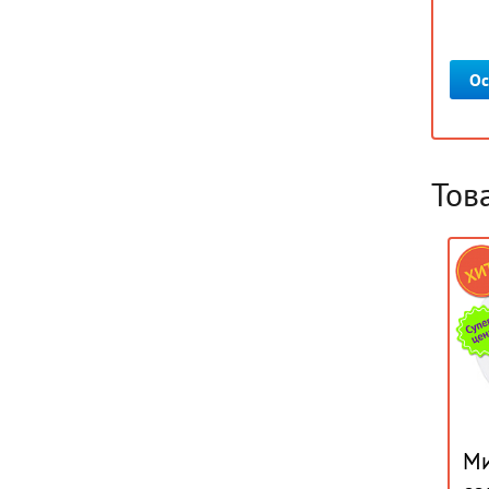
Ос
Тов
Ми