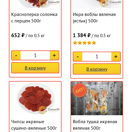
Красноперка соломка
Икра воблы вяленая
с перцем 500г
(ястык) 500г
652 ₽
1 384 ₽
/ по 0.5 кг
/ по 0.5 кг
-
+
-
+
В корзину
В корзину
Чипсы икряные
Вобла тушка икряная
сушено-вяленые 500г
вяленая 500г