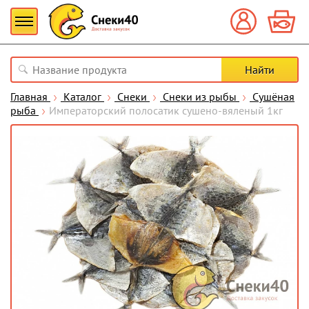
Главная
Каталог
Снеки
Снеки из рыбы
Сушёная
рыба
Императорский полосатик сушено-вяленый 1кг