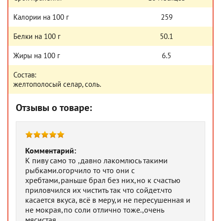
Калории на 100 г
259
Белки на 100 г
50.1
Жиры на 100 г
6.5
Состав:
желтополосый селар, соль.
Отзывы о товаре:
Комментарий:
К пиву само то ,давно лакомлюсь такими
рыбками.огорчило то что они с
хребтами,раньше брал без них,но к счастью
приловчился их чистить так что сойдет.что
касается вкуса, всё в меру,и не пересушенная и
не мокрая,по соли отлично тоже.,очень
мясистая.