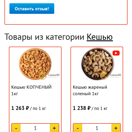
Оставить отзыв!
Товары из категории
Кешью
Кешью КОПЧЕНЫЙ
Кешью жареный
1кг
соленый 1кг
1 263 ₽
1 238 ₽
/ по 1 кг
/ по 1 кг
-
+
-
+