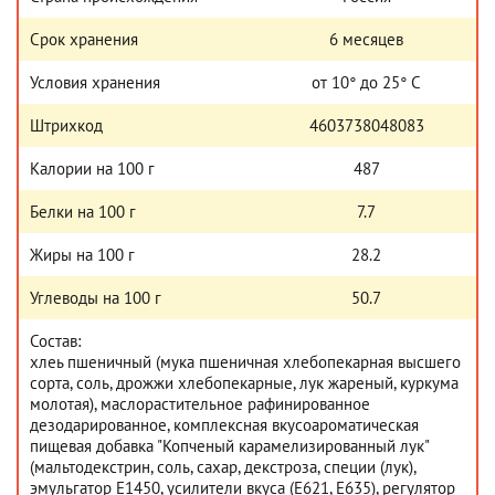
Срок хранения
6 месяцев
Условия хранения
от 10° до 25° С
Штрихкод
4603738048083
Калории на 100 г
487
Белки на 100 г
7.7
Жиры на 100 г
28.2
Углеводы на 100 г
50.7
Состав:
хлеь пшеничный (мука пшеничная хлебопекарная высшего
сорта, соль, дрожжи хлебопекарные, лук жареный, куркума
молотая), маслорастительное рафинированное
дезодарированное, комплексная вкусоароматическая
пищевая добавка "Копченый карамелизированный лук"
(мальтодекстрин, соль, сахар, декстроза, специи (лук),
эмульгатор Е1450, усилители вкуса (Е621, Е635), регулятор