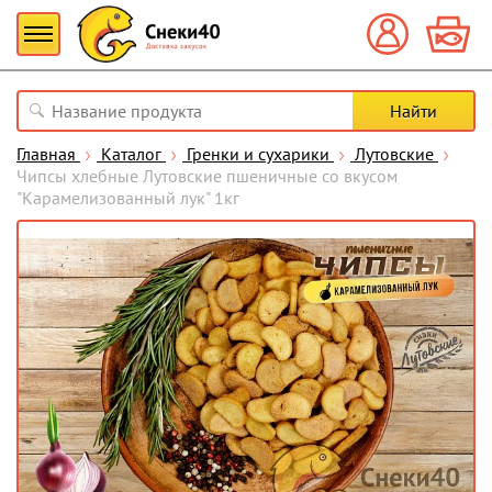
Главная
Каталог
Гренки и сухарики
Лутовские
Чипсы хлебные Лутовские пшеничные со вкусом
"Карамелизованный лук" 1кг