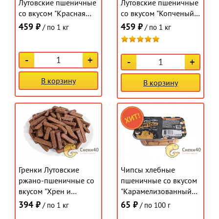
Лутовские пшеничные
Лутовские пшеничные
со вкусом "Красная
со вкусом "Копченый
икра" 1кг
сыр" 1кг
459 ₽
459 ₽
/ по 1 кг
/ по 1 кг
-
+
-
+
В корзину
В корзину
Гренки Лутовские
Чипсы хлебные
ржано-пшеничные со
пшеничные со вкусом
вкусом "Хрен и
"Карамелизованный
Холодец" 1кг
лук" (контейнер) 100г
394 ₽
65 ₽
/ по 1 кг
/ по 100 г