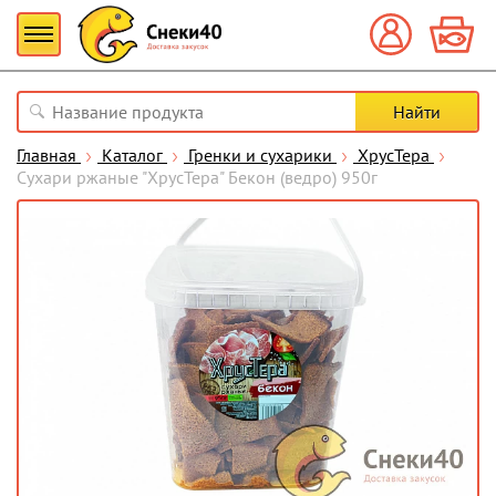
Главная
Каталог
Гренки и сухарики
ХрусТера
Сухари ржаные "ХрусТера" Бекон (ведро) 950г