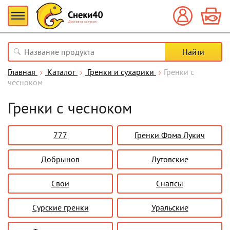
Главная
Каталог
Гренки и сухарики
Гренки с
чесноком
Гренки с чесноком
777
Гренки Фома Лукич
Добрынов
Лутовские
Свои
Снапсы
Сурские гренки
Уральские