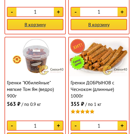
-
+
-
+
В корзину
В корзину
Гренки "Юбилейные"
Гренки ДОБРЫНОВ с
мягкие Том Ям (ведро)
Чесноком (длинные)
900г
1000г
563 ₽
355 ₽
/ по 0.9 кг
/ по 1 кг
-
+
-
+