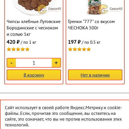
Чипсы хлебные Лутовские
Гренки "777" со вкусом
Бородинские с чесноком
ЧЕСНОКА 500г
и солью 1кг
420 ₽
197 ₽
/ по 1 кг
/ по 0.5 кг
-
+
В корзину
Нет в наличии
© 2026 Снеки40
Наверх
Сайт использует в своей работе Яндекс.Метрику и cookie-
файлы. Если, прочитав это сообщение, вы остаетесь на
Создание сайта
— АйТи-Эскорт
сайте, это означает, что вы не против использования этих
технологий.
Продвижение сайта
— АИМ1