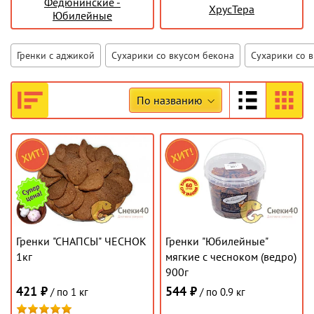
Федюнинские -
ХрусТера
Юбилейные
Гренки с аджикой
Сухарики со вкусом бекона
Сухарики со в
По названию
Гренки "СНАПСЫ" ЧЕСНОК
Гренки "Юбилейные"
1кг
мягкие с чесноком (ведро)
900г
421 ₽
544 ₽
/ по 1 кг
/ по 0.9 кг