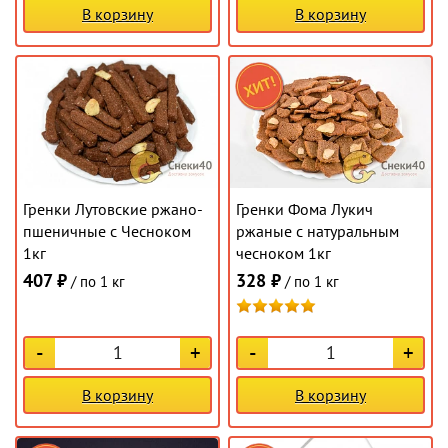
В корзину
В корзину
Гренки Лутовские ржано-
Гренки Фома Лукич
пшеничные с Чесноком
ржаные с натуральным
1кг
чесноком 1кг
407 ₽
328 ₽
/ по 1 кг
/ по 1 кг
-
+
-
+
В корзину
В корзину