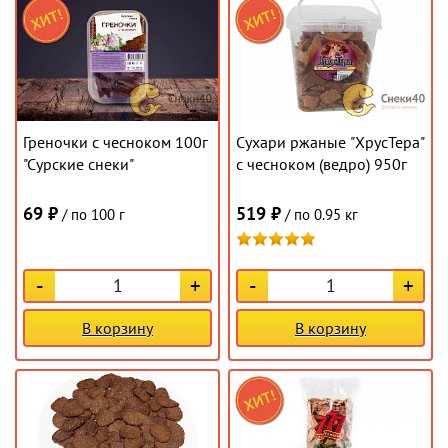
Греночки с чесноком 100г
Сухари ржаные "ХрусТера"
"Сурские снеки"
с чесноком (ведро) 950г
69 ₽
519 ₽
/ по 100 г
/ по 0.95 кг
-
+
-
+
В корзину
В корзину