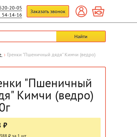
 520-20-05
Заказать звонок
2 54-14-16
е
Гренки "Пшеничный дядя" Кимчи (ведро)
енки "Пшеничный
дя" Кимчи (ведро)
0г
 ₽
388 ₽ за 1 шт