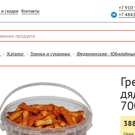
+7 910
 и скидки
Контакты
+7 484
я
Каталог
Гренки и сухарики
Федюнинские - Юбилейны
Гр
дя
70
388
Цена 