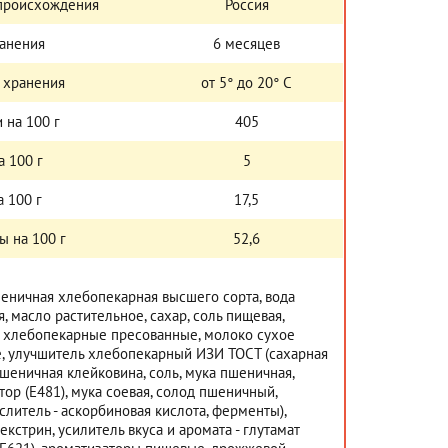
 происхождения
Россия
ранения
6 месяцев
 хранения
от 5° до 20° С
 на 100 г
405
а 100 г
5
 100 г
17,5
ы на 100 г
52,6
еничная хлебопекарная высшего сорта, вода
я, масло растительное, сахар, соль пищевая,
 хлебопекарные пресованные, молоко сухое
, улучшитель хлебопекарный ИЗИ ТОСТ (сахарная
пшеничная клейковина, соль, мука пшеничная,
тор (Е481), мука соевая, солод пшеничный,
слитель - аскорбиновая кислота, ферменты),
екстрин, усилитель вкуса и аромата - глутамат