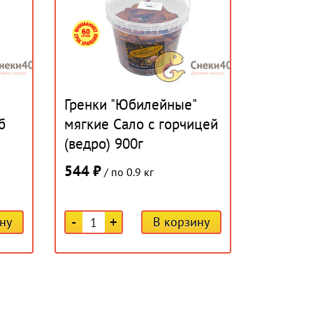
Гренки "Юбилейные"
б
мягкие Сало с горчицей
(ведро) 900г
544 ₽
/ по 0.9 кг
-
+
ну
В корзину