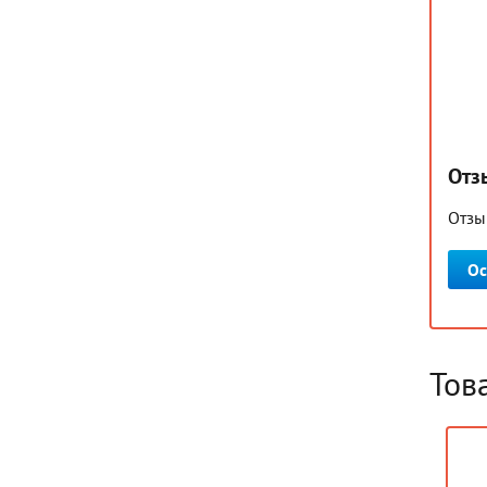
Отз
Отзы
Ос
Тов