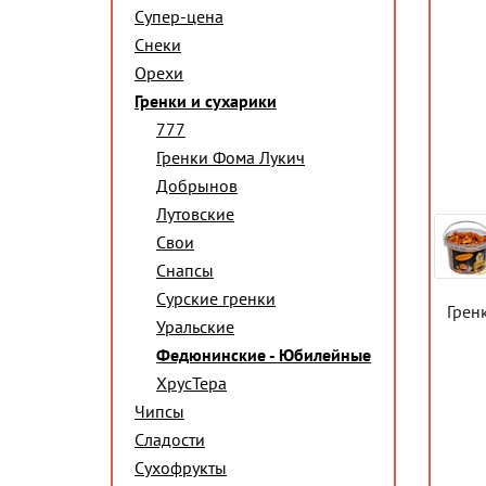
Супер-цена
Снеки
Орехи
Гренки и сухарики
777
Гренки Фома Лукич
Добрынов
Лутовские
Свои
Снапсы
Сурские гренки
Грен
Уральские
Федюнинские - Юбилейные
ХрусТера
Чипсы
Сладости
Сухофрукты