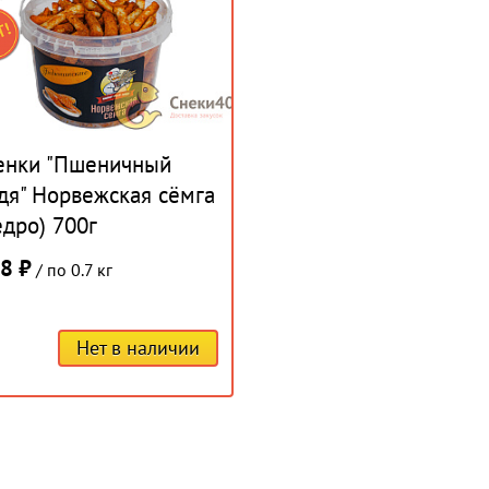
енки "Пшеничный
дя" Норвежская сёмга
едро) 700г
8 ₽
/ по 0.7 кг
Нет в наличии