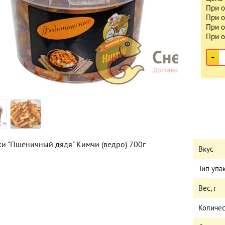
При о
При о
При о
При о
-
ки "Пшеничный дядя" Кимчи (ведро) 700г
Вкус
Тип упа
Вес, г
Количес