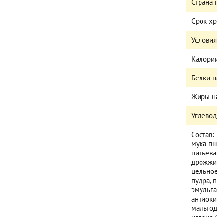
Страна
Срок х
Условия
Калории
Белки н
Жиры на
Углевод
Состав:
мука пш
питьева
дрожжи
цельное
пудра, 
эмульга
антиоки
мальтод