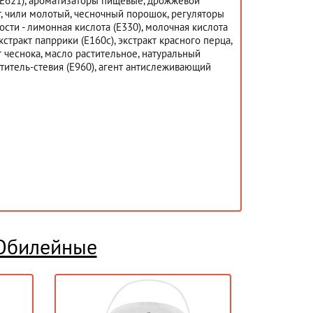
(Е621), ароматизаторы пищевые, дрожжевой
т, чили молотый, чесночный порошок, регуляторы
ости - лимонная кислота (Е330), молочная кислота
экстракт папррики (Е160с), экстракт красного перца,
т чеснока, масло растительное, натуральный
титель-стевия (Е960), агент антислеживающий
Юбилейные