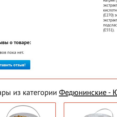
натрия 
экстрак
кислотн
(Е270) 
экстрак
подслас
(Е551).
ывы о товаре:
вов пока нет.
тавить отзыв!
ары из категории
Федюнинские - 