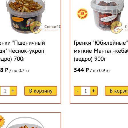
енки "Пшеничный
Гренки "Юбилейные"
дя" Чеснок-укроп
мягкие Мангал-кеба
едро) 700г
(ведро) 900г
8 ₽
544 ₽
/ по 0.7 кг
/ по 0.9 кг
+
-
+
В корзину
В корзи