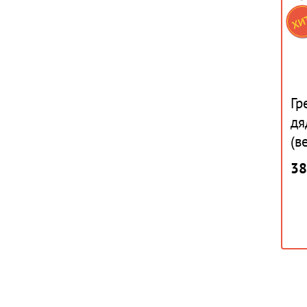
Гр
дя
(в
38