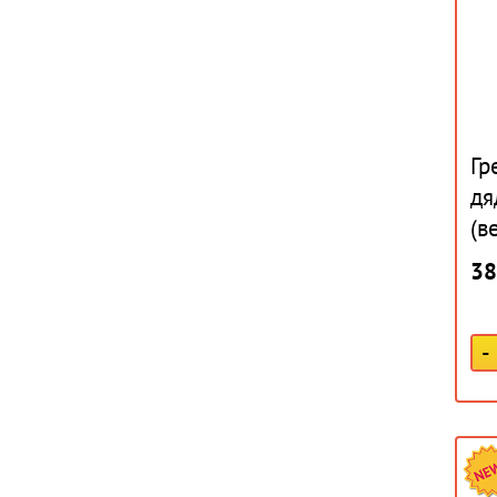
Гр
дя
(в
38
-