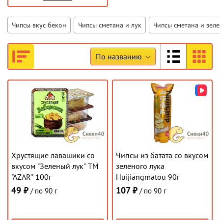
Чипсы вкус бекон
Чипсы сметана и лук
Чипсы сметана и зел
По названию
Хрустящие лавашики со
Чипсы из батата со вкусом
вкусом "Зеленый лук" ТМ
зеленого лука
"AZAR" 100г
Huijiangmatou 90г
49 ₽
107 ₽
/ по 90 г
/ по 90 г