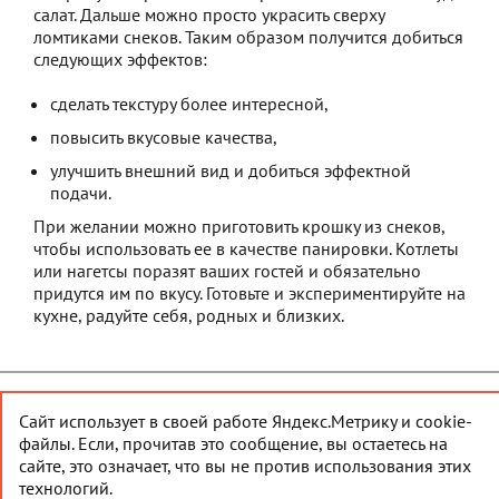
салат. Дальше можно просто украсить сверху
ломтиками снеков. Таким образом получится добиться
следующих эффектов:
сделать текстуру более интересной,
повысить вкусовые качества,
улучшить внешний вид и добиться эффектной
подачи.
При желании можно приготовить крошку из снеков,
чтобы использовать ее в качестве панировки. Котлеты
или нагетсы поразят ваших гостей и обязательно
придутся им по вкусу. Готовьте и экспериментируйте на
кухне, радуйте себя, родных и близких.
© 2026 Снеки40
Наверх
Сайт использует в своей работе Яндекс.Метрику и cookie-
файлы. Если, прочитав это сообщение, вы остаетесь на
Создание сайта
— АйТи-Эскорт
сайте, это означает, что вы не против использования этих
технологий.