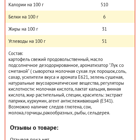
Калории на 100 г
510
Белки на 100 г
6
Жиры на 100 г
31
Углеводы на 100 г
51
Состав:
картофель свежий продовольственный, масло
подсолнечное дезодорированное, ароматизатор "Лук со
сметаной" ( сыворотка молочная сухая лук порошок,соль,
сахар, усилители вкуса и аромата Е621, зелень сушеная,
натуральные вкусоароматические вещества, регуляторы
кислотности: молочная кислота, лактат кальция, винная
кислота, жир растительный, специи, краситель: экстракт
паприки, куркумин, агент антислеживающий (Е341).
Возможно наличие следов глютена, сои,
молока,горчицы,ракообразных, рыбы, сельдерея.
Отзывы о товаре:
Отзывов пока нет.