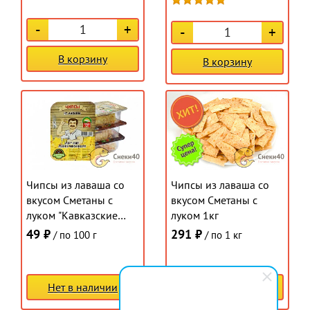
-
+
-
+
В корзину
В корзину
Чипсы из лаваша со
Чипсы из лаваша со
вкусом Сметаны с
вкусом Сметаны с
луком "Кавказские
луком 1кг
застолья" контейнер
49 ₽
291 ₽
/ по 100 г
/ по 1 кг
100г
Нет в наличии
Нет в наличии