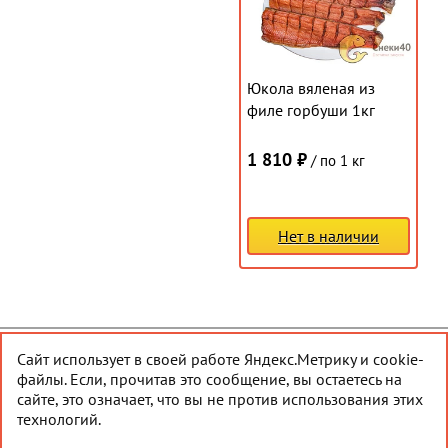
Юкола вяленая из
филе горбуши 1кг
1 810 ₽
/ по 1 кг
Нет в наличии
Сайт использует в своей работе Яндекс.Метрику и cookie-
© 2026 Снеки40
Наверх
файлы. Если, прочитав это сообщение, вы остаетесь на
сайте, это означает, что вы не против использования этих
Создание сайта
— АйТи-Эскорт
технологий.