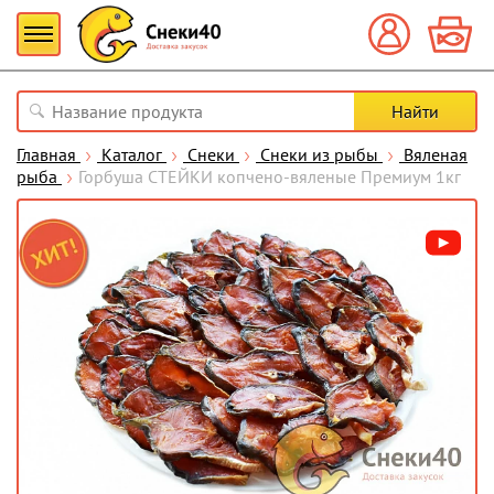
Главная
Каталог
Снеки
Снеки из рыбы
Вяленая
рыба
Горбуша СТЕЙКИ копчено-вяленые Премиум 1кг