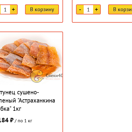
+
-
+
В корзину
В корзи
тунец сушено-
леный "Астраханкина
бка" 1кг
184 ₽
/ по 1 кг