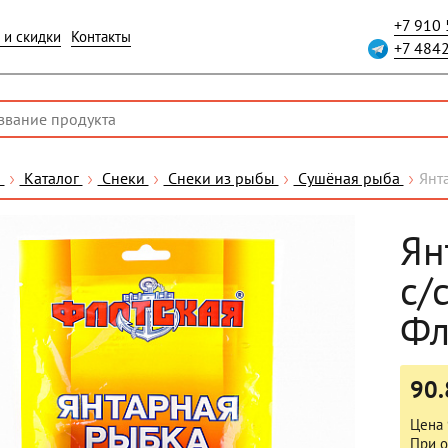
+7 910
 и скидки
Контакты
+7 484
я
Каталог
Снеки
Снеки из рыбы
Сушёная рыба
Янт
Ян
с/
Фл
90.
Цена 
При о