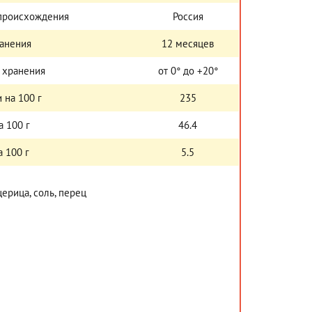
 происхождения
Россия
ранения
12 месяцев
 хранения
от 0° до +20°
 на 100 г
235
а 100 г
46.4
 100 г
5.5
ерица, соль, перец