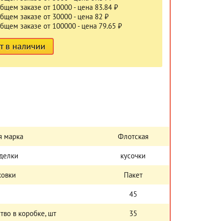
бщем заказе от 10000 - цена 83.84 ₽
бщем заказе от 30000 - цена 82 ₽
бщем заказе от 100000 - цена 79.65 ₽
т в наличии
я марка
Флотская
делки
кусочки
ковки
Пакет
45
тво в коробке, шт
35