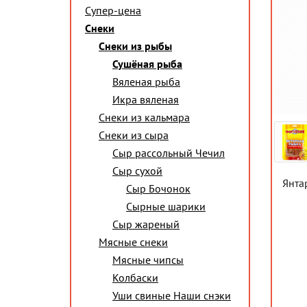
Супер-цена
Снеки
Снеки из рыбы
Сушёная рыба
Вяленая рыба
Икра вяленая
Снеки из кальмара
Снеки из сыра
Сыр рассольный Чечил
Сыр сухой
Янта
Сыр Бочонок
Сырные шарики
Сыр жареный
Мясные снеки
Мясные чипсы
Колбаски
Уши свиные Наши снэки