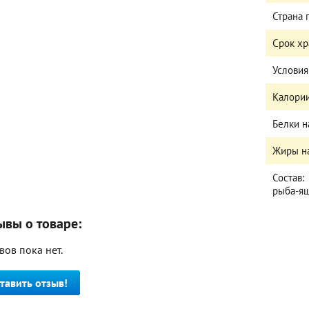
Страна
Срок х
Условия
Калории
Белки н
Жиры на
Состав:
рыба-ящ
ывы о товаре:
вов пока нет.
тавить отзыв!