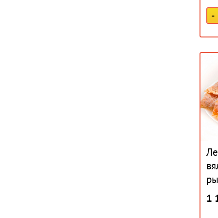
-
Ле
вя
ры
1 