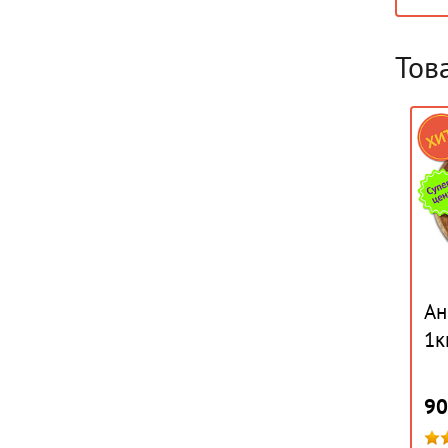
Тов
Ан
1к
90