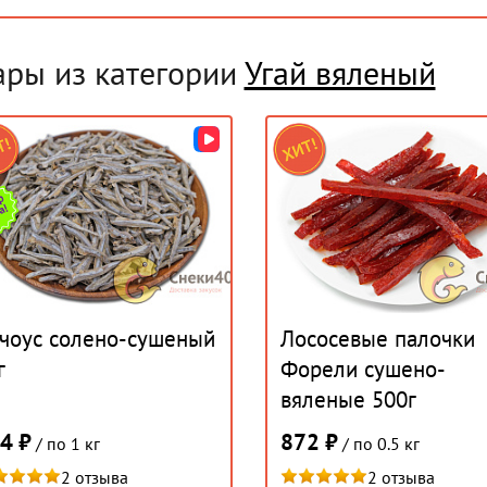
ары из категории
Угай вяленый
чоус солено-сушеный
Лососевые палочки
г
Форели сушено-
вяленые 500г
4 ₽
872 ₽
/ по 1 кг
/ по 0.5 кг
2 отзыва
2 отзыва