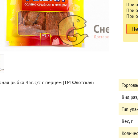
При о
При о
При о
Не
рная рыбка 45г. с/с с перцем (ТМ Флотская)
Торгова
Вид раз
Тип упа
Вес, г
Количес