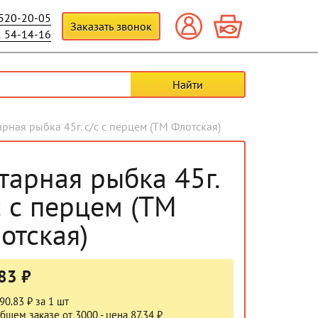
 520-20-05
Заказать звонок
2 54-14-16
арная рыбка 45г. с/с с перцем (ТМ Флотская)
тарная рыбка 45г.
с с перцем (ТМ
отская)
83 ₽
90.83 ₽ за 1 шт
бщем заказе от 3000 - цена 87.34 ₽