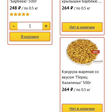
"Барбекю" 500г
крылышки барбекю с
перцем" 500г
248 ₽
264 ₽
/ по 0.5 кг
/ по 0.5 кг
-
+
Нет в наличии
В корзину
Кукуруза жареная со
вкусом "Перец
Халапеньо" 500г
264 ₽
/ по 0.5 кг
Нет в наличии