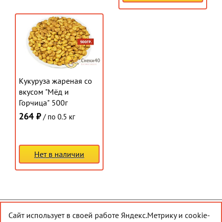
Кукуруза жареная со
вкусом "Мёд и
Горчица" 500г
264 ₽
/ по 0.5 кг
Нет в наличии
Сайт использует в своей работе Яндекс.Метрику и cookie-
© 2026 Снеки40
Наверх