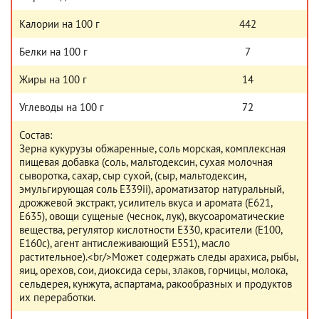
Калории на 100 г
442
Белки на 100 г
7
Жиры на 100 г
14
Углеводы на 100 г
72
Состав:
Зерна кукурузы обжаренные, соль морская, комплексная
пищевая добавка (соль, мальтодексин, сухая молочная
сыворотка, сахар, сыр сухой, (сыр, мальтодексин,
эмульгирующая соль Е339ii), ароматизатор натуральный,
дрожжевой экстракт, усилитель вкуса и аромата (Е621,
Е635), овощи сущеные (чеснок, лук), вкусоароматические
вещества, регулятор кислотности Е330, красители (Е100,
Е160с), агент антислеживающий Е551), масло
растительное).<br/>Может содержать следы арахиса, рыбы,
яиц, орехов, сои, диоксида серы, злаков, горчицы, молока,
сельдерея, кунжута, аспартама, ракообразных и продуктов
их переработки.